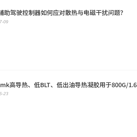
辅助驾驶控制器如何应对散热与电磁干扰问题？
7-09
W/mk高导热、低BLT、低出油导热凝胶用于800G/1.
6-23