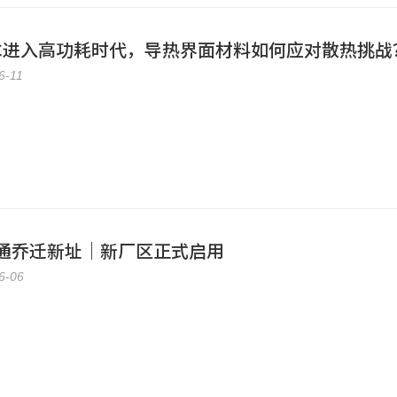
 PC进入高功耗时代，导热界面材料如何应对散热挑战
6-11
通乔迁新址｜新厂区正式启用
6-06