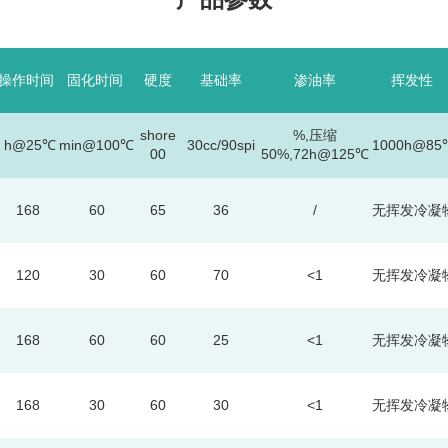
操作时间
固化时间
硬度
基础率
渗油率
挥发性
shore
%,压缩
h
@25
℃
min@100℃
30cc/90spi
1000h@85
00
50%,72h@125℃
168
60
65
36
/
无挥发冷凝
120
30
60
70
<1
无挥发冷凝
168
60
60
25
<1
无挥发冷凝
168
30
60
30
<1
无挥发冷凝