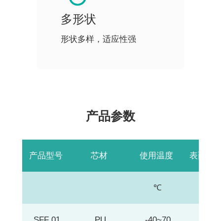
多形状
形状多样，适应性强
产品参数
产品型号
芯材
使用温度
表面电
℃
Ω
SFF 01
PU
-40~70
0.05