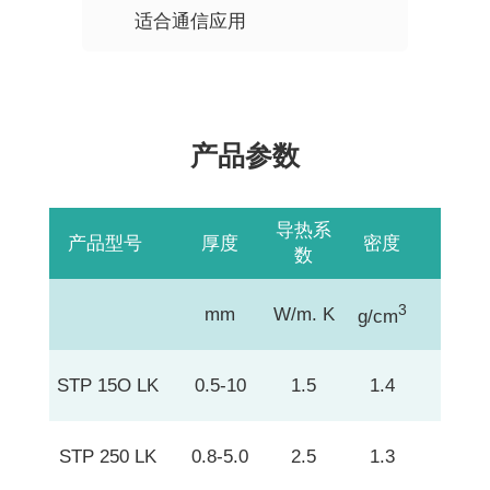
适合通信应用
产品参数
导热系
产品型号
厚度
密度
硬
数
3
mm
W/m. K
shor
g/cm
STP 15O LK
0.5-10
1.5
1.4
3
STP 250 LK
0.8-5.0
2.5
1.3
5