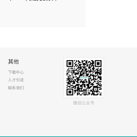
2026.07.23
亿脉通：从GP
其他
下载中心
人才引进
联系我们
微信公众号