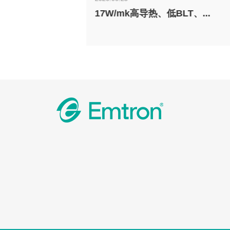
17W/mk高导热、低BLT、...
互连，A...