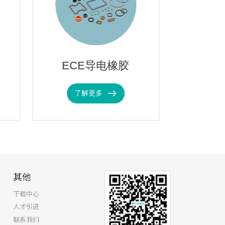
ECE导电橡胶
单组
了解更多
了
其他
下载中心
人才引进
联系我们