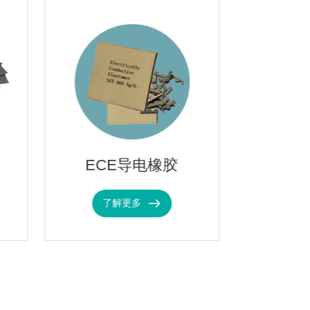
ECE导电橡胶
单组
了解更多
了